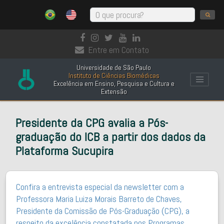
Entre em Contato
Universidade de São Paulo
Instituto de Ciências Biomédicas
Excelência em Ensino, Pesquisa e Cultura e
Extensão
Presidente da CPG avalia a Pós-
graduação do ICB a partir dos dados da
Plataforma Sucupira
Confira a entrevista especial da newsletter com a
Professora Maria Luiza Morais Barreto de Chaves,
Presidente da Comissão de Pós-Graduação (CPG), a
respeito da excelência constatada nos Programas