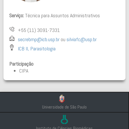
Serviço:
Técnica para Assuntos Administrativos
+55 (11) 3091-7331
secrebmp@icb.usp.br
ou
silviafc@usp.br
ICB II, Parasitologia
Participação
CIPA
Universidade de São Paulo
Instituto de Ciências Biomédicas