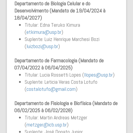
Departamento de Biologia Celular e do
Desenvolvimento (Mandato de 19/04/2024 à
18/04/2027)
Titular: Edna Teruko Kimura
(
etkimura@usp.br
)
Suplente: Luiz Henrique Marchesi Bozi
(
luizbozi@usp.br
)
Departamento de Farmacologia (Mandato de
07/04/2022 à 06/04/2025)
Titular: Lucia Rossetti Lopes (
llopes@usp.br
)
Suplente: Leticia Veras Costa Lotufo
(
costalotufo@gmail.com
)
Departamento de Fisiologia e Biofísica (Mandato de
06/02/2025 à 06/02/2028)
Titular: Martin Andreas Metzger
(
metzger@icb.usp.br
)
Suplente: José Donato Junior