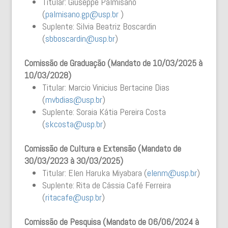
Titular: Giuseppe Palmisano
(
palmisano.gp@usp.br
)
Suplente: Silvia Beatriz Boscardin
(
sbboscardin@usp.br
)
Comissão de Graduação (Mandato de 10/03/2025 à
10/03/2028)
Titular: Marcio Vinicius Bertacine Dias
(
mvbdias@usp.br
)
Suplente: Soraia Kátia Pereira Costa
(
skcosta@usp.br
)
Comissão de Cultura e Extensão (Mandato de
30/03/2023 à 30/03/2025)
Titular: Elen Haruka Miyabara (
elenm@usp.br
)
Suplente: Rita de Cássia Café Ferreira
(
ritacafe@usp.br
)
Comissão de Pesquisa (Mandato de 06/06/2024 à