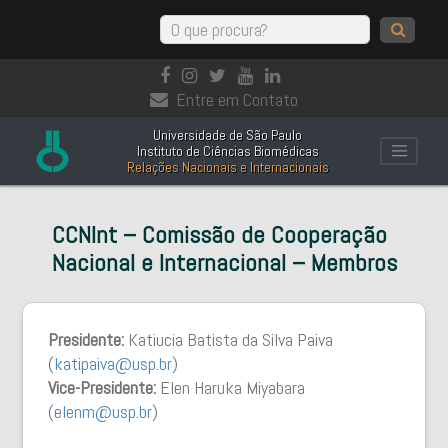
Entre em Contato
Universidade de São Paulo
Instituto de Ciências Biomédicas
Relações Nacionais e Internacionais
CCNInt – Comissão de Cooperação
Nacional e Internacional – Membros
Presidente:
Katiucia Batista da Silva Paiva
(
katipaiva@usp.br
)
Vice-Presidente:
Elen Haruka Miyabara
(
elenm@usp.br
)