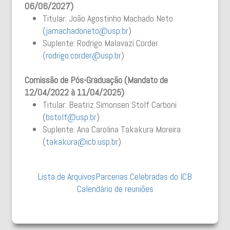
06/06/2027)
Titular: João Agostinho Machado Neto
(
jamachadoneto@usp.br
)
Suplente: Rodrigo Malavazi Corder
(
rodrigo.corder@usp.br
)
Comissão de Pós-Graduação (Mandato de
12/04/2022 à 11/04/2025)
Titular: Beatriz Simonsen Stolf Carboni
(
bstolf@usp.br
)
Suplente: Ana Carolina Takakura Moreira
(
takakura@icb.usp.br
)
Lista de Arquivos
Parcerias Celebradas do ICB
Calendário de reuniões