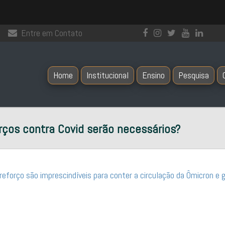
Entre em Contato
Home
Institucional
Ensino
Pesquisa
rços contra Covid serão necessários?
orço são imprescindíveis para conter a circulação da Ômicron e g