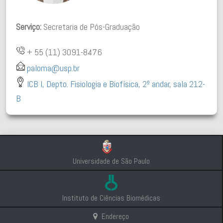
Serviço:
Secretaria de Pós-Graduação
+ 55 (11) 3091-8476
paloma@usp.br
ICB I, Depto. Fisiologia e Biofísica, 2º andar, sala 212-
B
Universidade de São Paulo
Instituto de Ciências Biomédicas
Endereço