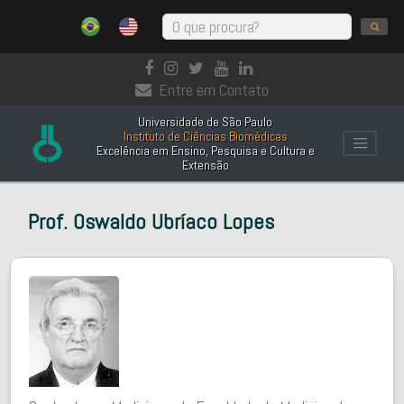
Entre em Contato
Universidade de São Paulo
Instituto de Ciências Biomédicas
Excelência em Ensino, Pesquisa e Cultura e
Extensão
Prof. Oswaldo Ubríaco Lopes