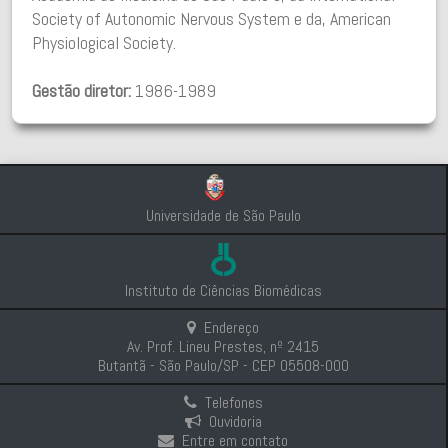
Society of Autonomic Nervous System e da, American
Physiological Society.
Gestão diretor:
1986-1989
Universidade de São Paulo
Instituto de Ciências Biomédicas
Endereço
Av. Prof. Lineu Prestes, nº 2415
Butantã - São Paulo/SP - CEP 05508-000
Telefones
Ouvidoria
Entre em contato