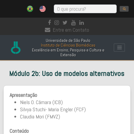
Entre em Contato
Universidade de São Paulo
Instituto de Ciências Biomédicas
Excelência em Ensino, Pesquisa e Cultura e
Extensão
Módulo 2b: Uso de modelos alternativos
Apresentação
Niels O. Câmara (ICB)
Silvya Stuchi- Maria Engler (FCF)
Claudia Mori (FMVZ)
Conteúdo