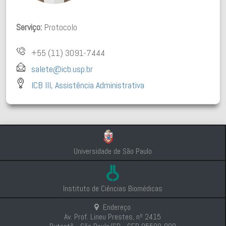
Serviço:
Protocolo
+55 (11) 3091-7444
salete@icb.usp.br
ICB III, Assistência
Administrativa
Universidade de São Paulo
Instituto de Ciências Biomédicas
Endereço
Av. Prof. Lineu Prestes, nº 2415