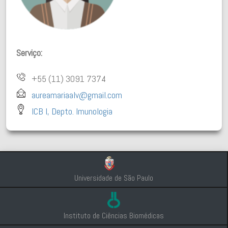
Serviço:
+55 (11) 3091 7374
aureamariaalv@gmail.com
ICB I, Depto. Imunologia
Universidade de São Paulo
Instituto de Ciências Biomédicas