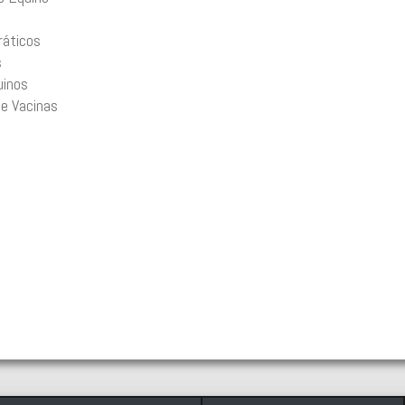
ráticos
s
uinos
 e Vacinas