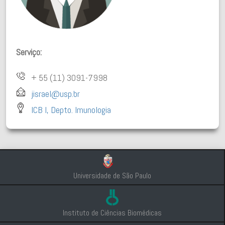
Serviço:
+ 55 (11) 3091-7998
jisrael@usp.br
ICB I, Depto. Imunologia
Universidade de São Paulo
Instituto de Ciências Biomédicas