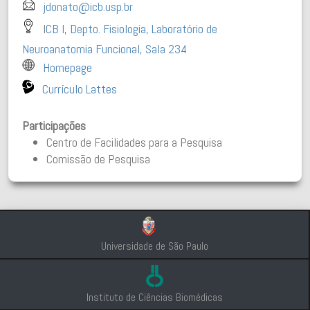
jdonato@icb.usp.br
I
CB I, Depto. Fisiologia, Laboratório de
Neuroanatomia Funcional, Sala 234
Homepage
Currículo Lattes
Participações
Centro de Facilidades para a Pesquisa
Comissão de Pesquisa
Universidade de São Paulo
Instituto de Ciências Biomédicas