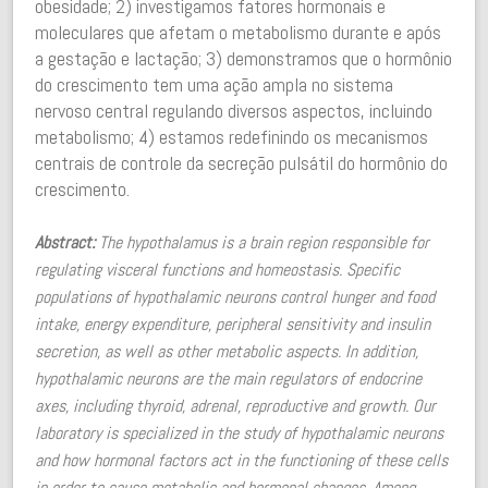
obesidade; 2) investigamos fatores hormonais e
moleculares que afetam o metabolismo durante e após
a gestação e lactação; 3) demonstramos que o hormônio
do crescimento tem uma ação ampla no sistema
nervoso central regulando diversos aspectos, incluindo
metabolismo; 4) estamos redefinindo os mecanismos
centrais de controle da secreção pulsátil do hormônio do
crescimento.
Abstract:
The hypothalamus is a brain region responsible for
regulating visceral functions and homeostasis. Specific
populations of hypothalamic neurons control hunger and food
intake, energy expenditure, peripheral sensitivity and insulin
secretion, as well as other metabolic aspects. In addition,
hypothalamic neurons are the main regulators of endocrine
axes, including thyroid, adrenal, reproductive and growth. Our
laboratory is specialized in the study of hypothalamic neurons
and how hormonal factors act in the functioning of these cells
in order to cause metabolic and hormonal changes. Among