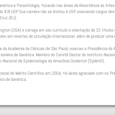
enética e Parasitologia, focando nas áreas de Resistência às Infec
 ICB-USP. Sua carreira não se limitou à USP, exercendo cargos diret
Cruz (RJ).
ington (USA) e carrega em seu currículo a orientação de 32 títulos
dos em revistas de circulação internacional, além de produzir uma d
e da Academia de Ciências de São Paulo; exerceu a Presidência da 
rasileira de Genética. Membro do Comitê Gestor do Instituto Nacio
 Nacional de Epidemiologia da Amazônia Ocidental (EpiAmO).
l do Mérito Científico em 2004, foi ainda agraciado com os Prêmi
ira de Genética.