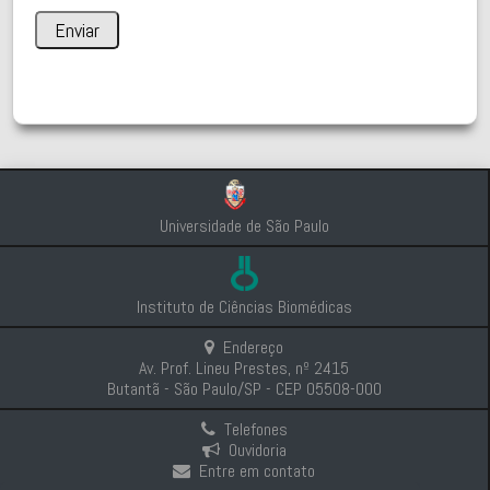
Universidade de São Paulo
Instituto de Ciências Biomédicas
Endereço
Av. Prof. Lineu Prestes, nº 2415
Butantã - São Paulo/SP - CEP 05508-000
Telefones
Ouvidoria
Entre em contato