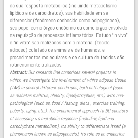
da sua resposta metabólica (incluindo metabolismo
lipídico e de carboidratos), sua habilidade em se
diferenciar (fenômeno conhecido como adipogênese),
seu papel como órgão endócrino ou como órgão envolvido
na regulação de processos inflamatórios. Estudo “in vivo”
e “in vitro” são realizados com o material (tecido
adiposo) coletado de animais e de humanos, e
procedimentos moleculares e de cultura de tecidos são
rotineiramente utilizados.
Abstract:
Our research line comprises several projects in
which we investigate the involvement of white adipose tissue
(TAB) in several different conditions, both pathological (such
as diabetes mellitus, obesity, lipodystrophies, etc.) with non-
pathological (such as, food / fasting, diets , exercise training,
puberty, aging, etc.). The experimental approach to BD consists
of assessing its metabolic response (including lipid and
carbohydrate metabolism), its ability to differentiate itself (a
phenomenon known as adipogenesis), its role as an endocrine