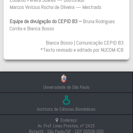
Marcos Vinícius Rocha de Oliveira — Mestrado
Equipe de divulgação do CEPID B3 –
Bruna Rodrigues
Corrêa e Bianca Bosso
Bianca Bosso | Comunicação CEPID B3
*Texto revisado e editado por NUCOM-ICB
Universidade de São Paulo
Instituto de Ciências Biomédicas
Endereço
Av. Prof. Lineu Prestes, nº 2415
Butantã - São Paulo/SP - CEP 05508-000