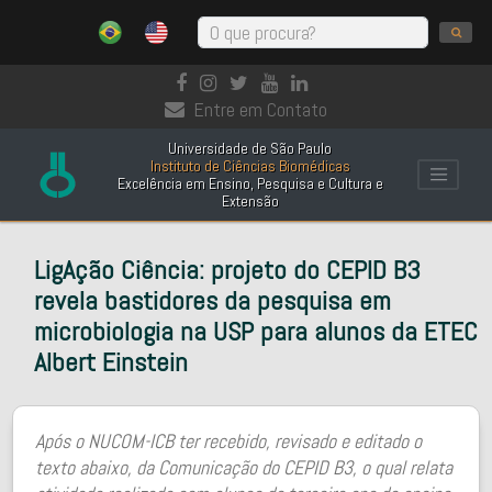
Entre em Contato
Universidade de São Paulo
Instituto de Ciências Biomédicas
Excelência em Ensino, Pesquisa e Cultura e
Extensão
LigAção Ciência: projeto do CEPID B3
revela bastidores da pesquisa em
microbiologia na USP para alunos da ETEC
Albert Einstein
Após o NUCOM-ICB ter recebido, revisado e editado o
texto abaixo, da Comunicação do CEPID B3, o qual relata