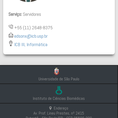
Serviço:
Servidores
+55 (11) 2648-8375
edsonx@icb.usp.br
ICB III, Informática
Universidade de São Paulo
Instituto de Ciências Biomédicas
Endereço
Av. Prof. Lineu Prestes, nº 2415