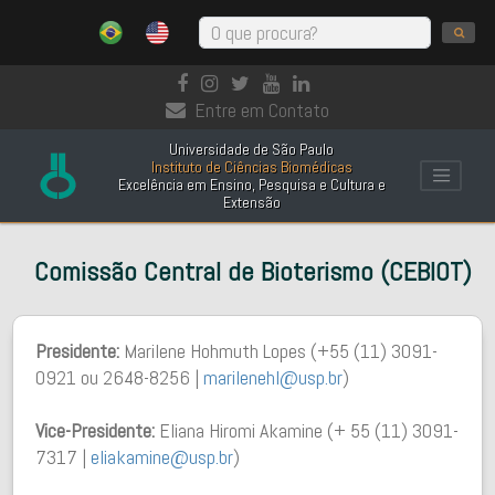
Entre em Contato
Universidade de São Paulo
Instituto de Ciências Biomédicas
Excelência em Ensino, Pesquisa e Cultura e
Extensão
Comissão Central de Bioterismo (CEBIOT)
Presidente:
Marilene Hohmuth Lopes (+55 (11) 3091-
0921 ou 2648-8256 |
marilenehl@usp.br
)
Vice-Presidente:
Eliana Hiromi Akamine (+ 55 (11) 3091-
7317 |
eliakamine@usp.br
)