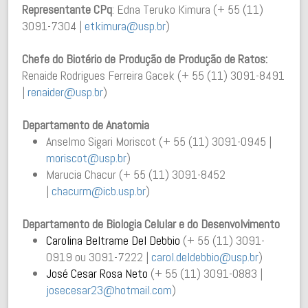
Representante CPq
: Edna Teruko Kimura (+ 55 (11)
3091-7304 |
etkimura@usp.br
)
Chefe do Biotério de Produção de Produção de Ratos:
Renaide Rodrigues Ferreira Gacek (+ 55 (11) 3091-8491
|
renaider@usp.br
)
Departamento de Anatomia
Anselmo Sigari Moriscot (+ 55 (11) 3091-0945 |
moriscot@usp.br
)
Marucia Chacur (+ 55 (11) 3091-8452
|
chacurm@icb.usp.br
)
Departamento de Biologia Celular e do Desenvolvimento
Carolina Beltrame Del Debbio
(+ 55 (11) 3091-
0919 ou 3091-7222 |
carol.deldebbio@usp.br
)
José Cesar Rosa Neto
(+ 55 (11) 3091-0883 |
josecesar23@hotmail.com
)