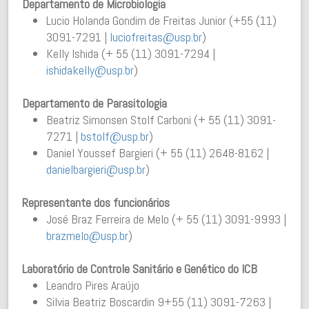
Departamento de Microbiologia
Lucio Holanda Gondim de Freitas Junior (+55 (11)
3091-7291 |
luciofreitas@usp.br
)
Kelly Ishida (+ 55 (11) 3091-7294 |
ishidakelly@usp.br
)
Departamento de Parasitologia
Beatriz Simonsen Stolf Carboni (+ 55 (11) 3091-
7271 |
bstolf@usp.br
)
Daniel Youssef Bargieri (+ 55 (11) 2648-8162 |
danielbargieri@usp.br
)
Representante dos funcionários
José Braz Ferreira de Melo (+ 55 (11) 3091-9993 |
brazmelo@usp.br
)
Laboratório de Controle Sanitário e Genético do ICB
Leandro Pires Araújo
Silvia Beatriz Boscardin 9+55 (11) 3091-7263 |