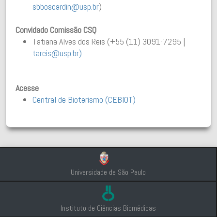
sbboscardin@usp.br
)
Convidado Comissão CSQ
Tatiana Alves dos Reis (+55 (11) 3091-7295 |
tareis@usp.br)
Acesse
Central de Bioterismo (CEBIOT)
Universidade de São Paulo
Instituto de Ciências Biomédicas