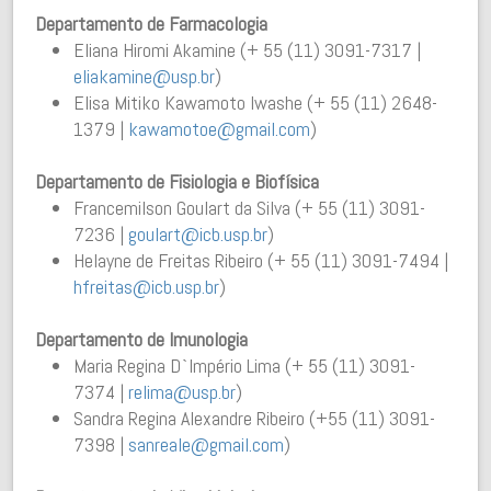
Departamento de Farmacologia
Eliana Hiromi Akamine (+ 55 (11) 3091-7317 |
eliakamine@usp.br
)
Elisa Mitiko Kawamoto Iwashe (+ 55 (11) 2648-
1379 |
kawamotoe@gmail.com
)
Departamento de Fisiologia e Biofísica
Francemilson Goulart da Silva (+ 55 (11) 3091-
7236 |
goulart@icb.usp.br
)
Helayne de Freitas Ribeiro (+ 55 (11) 3091-7494 |
hfreitas@icb.usp.br
)
Departamento de Imunologia
Maria Regina D`Império Lima (+ 55 (11) 3091-
7374 |
relima@usp.br
)
Sandra Regina Alexandre Ribeiro (+55 (11) 3091-
7398 |
sanreale@gmail.com
)