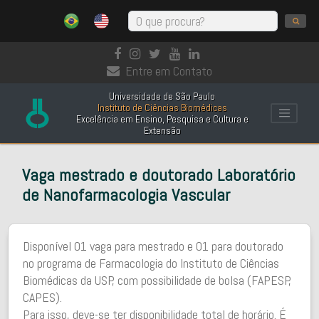
Entre em Contato
Universidade de São Paulo
Instituto de Ciências Biomédicas
Excelência em Ensino, Pesquisa e Cultura e
Extensão
Vaga mestrado e doutorado Laboratório
de Nanofarmacologia Vascular
Disponível 01 vaga para mestrado e 01 para doutorado
no programa de Farmacologia do Instituto de Ciências
Biomédicas da USP, com possibilidade de bolsa (FAPESP,
CAPES).
Para isso, deve-se ter disponibilidade total de horário. É