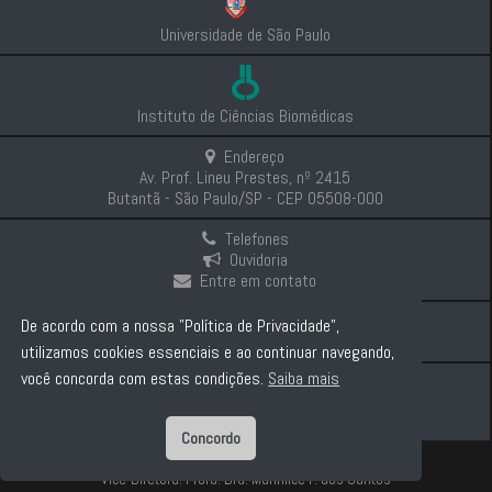
Universidade de São Paulo
Instituto de Ciências Biomédicas
Endereço
Av. Prof. Lineu Prestes, nº 2415
Butantã - São Paulo/SP - CEP 05508-000
Telefones
Ouvidoria
Entre em contato
Intranet
De acordo com a nossa "Política de Privacidade",
Comunicação e Imprensa
utilizamos cookies essenciais e ao continuar navegando,
você concorda com estas condições.
Saiba mais
Politica de Privacidade
Concordo
Diretor: Prof. Dr. Carlos Pelleschi Taborda
Vice-Diretora: Profa. Dra. Marinilce F. dos Santos