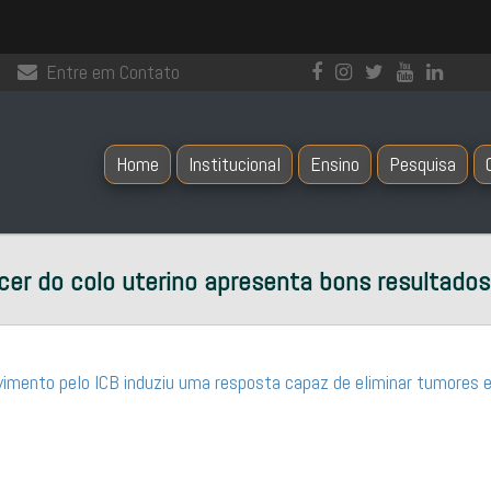
Entre em Contato
Home
Institucional
Ensino
Pesquisa
cer do colo uterino apresenta bons resultados
mento pelo ICB induziu uma resposta capaz de eliminar tumores 