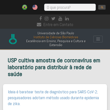
Entre em Contato
Universidade de São Paulo
Instituto de Ciências Biomédicas
Excelência em Ensino, Pesquisa e Cultura e
Extensão
USP cultiva amostra de coronavírus em
laboratório para distribuir à rede de
saúde
Ideia é baratear teste de diagnóstico para SARS-CoV-2;
pesquisadores adotam método usado durante epidemia
de zika.