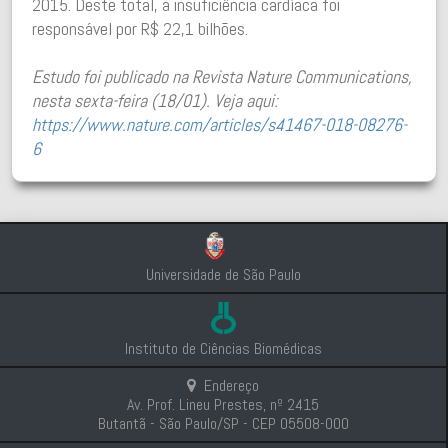
2015. Deste total, a insuficiência cardíaca foi
responsável por R$ 22,1 bilhões.
Estudo foi publicado na Revista Nature Communications,
nesta sexta-feira (18/01). Veja aqui:
https://www.nature.com/articles/s41467-018-08276-
6
Universidade de São Paulo
Instituto de Ciências Biomédicas
Endereço
Av. Prof. Lineu Prestes, nº 2415
Butantã - São Paulo/SP - CEP 05508-000