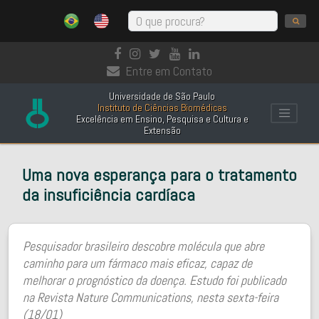
Entre em Contato
Universidade de São Paulo
Instituto de Ciências Biomédicas
Excelência em Ensino, Pesquisa e Cultura e
Extensão
Uma nova esperança para o tratamento
da insuficiência cardíaca
Pesquisador brasileiro descobre molécula que abre
caminho para um fármaco mais eficaz, capaz de
melhorar o prognóstico da doença. Estudo foi publicado
na Revista Nature Communications, nesta sexta-feira
(18/01)