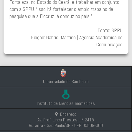
Fortaleza, no Estado do Ceará, e trabalhar em conjunto
com a SPPU. “Isso irá fortalecer o amplo trabalho de
pesquisa que a Fiocruz já conduz no país.”
Fonte: SPPU
Edição: Gabriel Martino | Agência Acadêmica de
Comunicação
Universidade de São Paulo
Instituto de Ciências Biomédicas
Endereço
Av. Prof. Lineu Prestes, nº 2415
Butantã - São Paulo/SP - CEP 05508-000