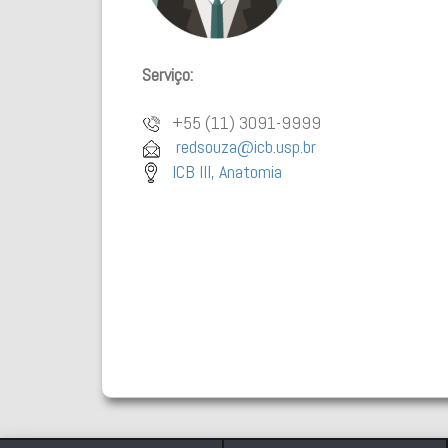
Serviço:
+55 (11) 3091-9999
redsouza@icb.usp.br
ICB III, Anatomia