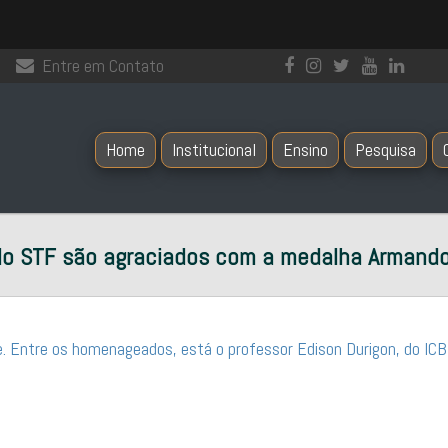
Entre em Contato
Home
Institucional
Ensino
Pesquisa
do STF são agraciados com a medalha Armando d
e. Entre os homenageados, está o professor Edison Durigon, do ICB, p