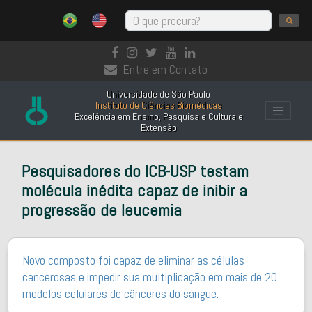
Entre em Contato
Universidade de São Paulo
Instituto de Ciências Biomédicas
Excelência em Ensino, Pesquisa e Cultura e
Extensão
Pesquisadores do ICB-USP testam
molécula inédita capaz de inibir a
progressão de leucemia
Novo composto foi capaz de eliminar as células
cancerosas e impedir sua multiplicação em mais de 20
modelos celulares de cânceres do sangue.