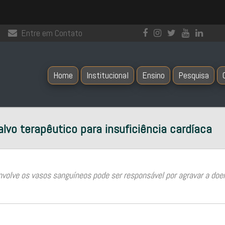
Entre em Contato
Home
Institucional
Ensino
Pesquisa
vo terapêutico para insuficiência cardíaca
volve os vasos sanguíneos pode ser responsável por agravar a doen