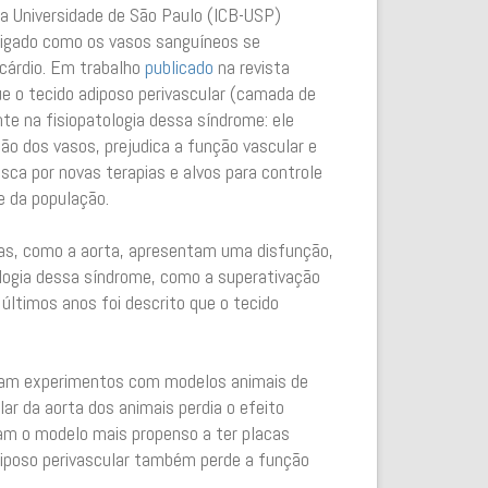
a Universidade de São Paulo (ICB-USP)
stigado como os vasos sanguíneos se
ocárdio. Em trabalho
publicado
na revista
ue o tecido adiposo perivascular (camada de
e na fisiopatologia dessa síndrome: ele
ção dos vasos, prejudica a função vascular e
sca por novas terapias e alvos para controle
 da população.
érias, como a aorta, apresentam uma disfunção,
ologia dessa síndrome, como a superativação
últimos anos foi descrito que o tecido
eram experimentos com modelos animais de
lar da aorta dos animais perdia o efeito
nam o modelo mais propenso a ter placas
adiposo perivascular também perde a função