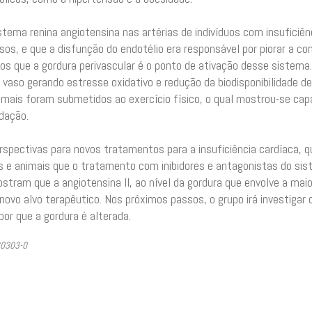
stema renina angiotensina nas artérias de indivíduos com insuficiên
vasos, e que a disfunção do endotélio era responsável por piorar a 
os que a gordura perivascular é o ponto de ativação desse sistema
 vaso gerando estresse oxidativo e redução da biodisponibilidade de
nimais foram submetidos ao exercício físico, o qual mostrou-se cap
idação.
rspectivas para novos tratamentos para a insuficiência cardíaca, 
e animais que o tratamento com inibidores e antagonistas do sist
ostram que a angiotensina II, ao nível da gordura que envolve a m
ovo alvo terapêutico. Nos próximos passos, o grupo irá investigar
por que a gordura é alterada.
20303-0