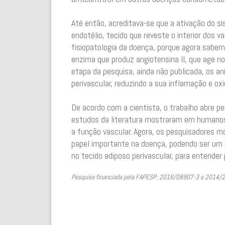
Até então, acreditava-se que a ativação do si
endotélio, tecido que reveste o interior dos 
fisiopatologia da doença, porque agora sabem
enzima que produz angiotensina II, que age no
etapa da pesquisa, ainda não publicada, os a
perivascular, reduzindo a sua inflamação e ox
De acordo com a cientista, o trabalho abre pe
estudos da literatura mostraram em humanos 
a função vascular. Agora, os pesquisadores m
papel importante na doença, podendo ser um n
no tecido adiposo perivascular, para entender 
Pesquisa financiada pela FAPESP: 2016/08907-3 e 2014/