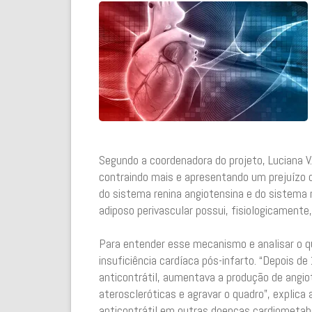
Segundo a coordenadora do projeto, Luciana V.
contraindo mais e apresentando um prejuízo d
do sistema renina angiotensina e do sistema n
adiposo perivascular possui, fisiologicamente
Para entender esse mecanismo e analisar o 
insuficiência cardíaca pós-infarto. “Depois de
anticontrátil, aumentava a produção de angio
ateroscleróticas e agravar o quadro”, explic
anticontrátil em outras doenças cardiometabó