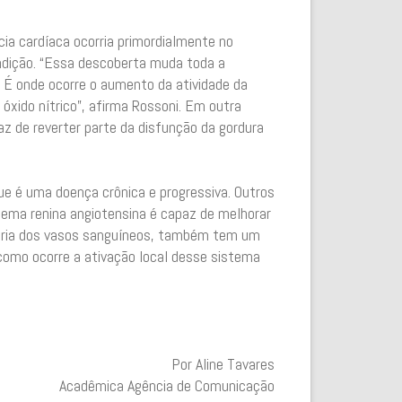
cia cardíaca ocorria primordialmente no
condição. “Essa descoberta muda toda a
. É onde ocorre o aumento da atividade da
 óxido nítrico”, afirma Rossoni. Em outra
az de reverter parte da disfunção da gordura
que é uma doença crônica e progressiva. Outros
ema renina angiotensina é capaz de melhorar
aioria dos vasos sanguíneos, também tem um
 como ocorre a ativação local desse sistema
Por Aline Tavares
Acadêmica Agência de Comunicação