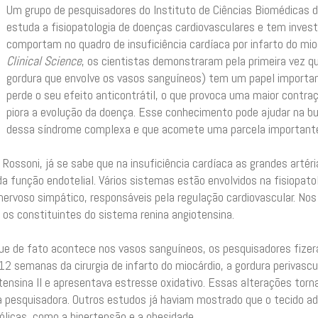
Um grupo de pesquisadores do Instituto de Ciências Biomédicas d
estuda a fisiopatologia de doenças cardiovasculares e tem inve
comportam no quadro de insuficiência cardíaca por infarto do mi
Clinical Science
, os cientistas demonstraram pela primeira vez q
gordura que envolve os vasos sanguíneos) tem um papel important
perde o seu efeito anticontrátil, o que provoca uma maior contra
piora a evolução da doença. Esse conhecimento pode ajudar na bu
dessa síndrome complexa e que acomete uma parcela importante
 Rossoni, já se sabe que na insuficiência cardíaca as grandes art
a função endotelial. Vários sistemas estão envolvidos na fisiopat
ervoso simpático, responsáveis pela regulação cardiovascular. Nos 
, os constituintes do sistema renina angiotensina.
que de fato acontece nos vasos sanguíneos, os pesquisadores fiz
 12 semanas da cirurgia de infarto do miocárdio, a gordura perivascu
tensina II e apresentava estresse oxidativo. Essas alterações tor
a a pesquisadora. Outros estudos já haviam mostrado que o tecido 
licas, como a hipertensão e a obesidade.