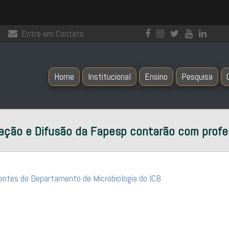
Entre em Contato
Home
Institucional
Ensino
Pesquisa
vação e Difusão da Fapesp contarão com prof
ntes do Departamento de Microbiologia do ICB