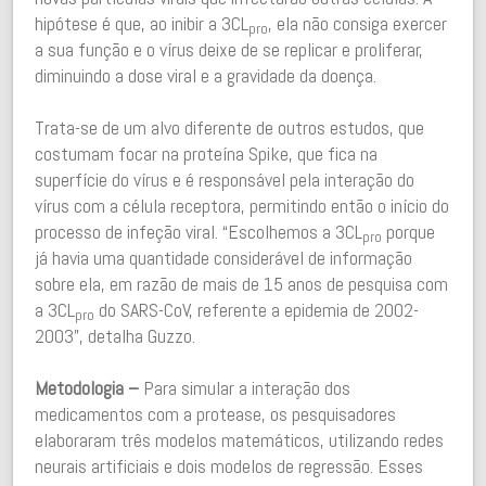
hipótese é que, ao inibir a 3CL
, ela não consiga exercer
pro
a sua função e o vírus deixe de se replicar e proliferar,
diminuindo a dose viral e a gravidade da doença.
Trata-se de um alvo diferente de outros estudos, que
costumam focar na proteína Spike, que fica na
superfície do vírus e é responsável pela interação do
vírus com a célula receptora, permitindo então o início do
processo de infeção viral. “Escolhemos a 3CL
porque
pro
já havia uma quantidade considerável de informação
sobre ela, em razão de mais de 15 anos de pesquisa com
a 3CL
do SARS-CoV, referente a epidemia de 2002-
pro
2003”, detalha Guzzo.
Metodologia
–
Para simular a interação dos
medicamentos com a protease, os pesquisadores
elaboraram três modelos matemáticos, utilizando redes
neurais artificiais e dois modelos de regressão. Esses