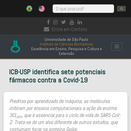
Entre em Contato
Universidade de São Paulo
Instituto de Ciências Biomédicas
Excelência em Ensino, Pesquisa e Cultura e
Extensão
ICB-USP identifica sete potenciais
fármacos contra a Covid-19
Preditas por aprendizado de máquina, as moléculas
inibiram por ensaios computacionais a ação da enzima
3CL
, que é essencial para o ciclo de vida do SARS-CoV-
pro
2. Trata-se de um alvo diferente de outros estudos, que
costumam focar na proteína Spike.