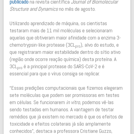
publicado
na revista científica
Journal of Biomolecular
Structure and Dynamics
no mês de agosto.
Utilizando aprendizado de máquina, os cientistas
testaram mais de 11 mil moléculas e selecionaram
aquelas que obtiveram maior afinidade com a enzima 3-
chemotrypsin-like protease (3CL
), alvo do estudo, e
pro
que registraram maior estabilidade dentro do sítio ativo
(região onde ocorre reação química) desta proteína. A
3CL
é a principal protease do SARS-CoV-2 e é
pro
essencial para que o vírus consiga se replicar.
“Essas predições computacionais que fizemos elegeram
sete moléculas que podem ser promissoras em testes
em células. Se funcionarem
in vitro
, podemos vê-las
sendo testadas em humanos. A vantagem de testar
remédios que já existem no mercado é que os efeitos de
toxicidade e efeitos colaterais já são amplamente
conhecidos”, destaca a professora Cristiane Guzzo,