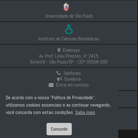
Universidade de São Paulo
Instituto de Ciências Biomédicas
Endereço
Av. Prof. Lineu Prestes, nº 2415
Butantã - São Paulo/SP - CEP 05508-000
Telefones
Ouvidoria
Entre em contato
Intranet
De acordo com a nossa "Política de Privacidade",
Comunicação e Imprensa
utilizamos cookies essenciais e ao continuar navegando,
você concorda com estas condições.
Saiba mais
Politica de Privacidade
Concordo
Diretor: Prof. Dr. Carlos Pelleschi Taborda