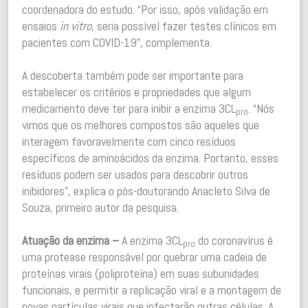
coordenadora do estudo. “Por isso, após validação em
ensaios
in vitro
, seria possível fazer testes clínicos em
pacientes com COVID-19”, complementa.
A descoberta também pode ser importante para
estabelecer os critérios e propriedades que algum
medicamento deve ter para inibir a enzima 3CL
. “Nós
pro
vimos que os melhores compostos são aqueles que
interagem favoravelmente com cinco resíduos
específicos de aminoácidos da enzima. Portanto, esses
resíduos podem ser usados para descobrir outros
inibidores”, explica o pós-doutorando Anacleto Silva de
Souza, primeiro autor da pesquisa.
Atuação da enzima
–
A enzima 3CL
do coronavírus é
pro
uma protease responsável por quebrar uma cadeia de
proteínas virais (poliproteína) em suas subunidades
funcionais, e permitir a replicação viral e a montagem de
novas partículas virais que infectarão outras células. A