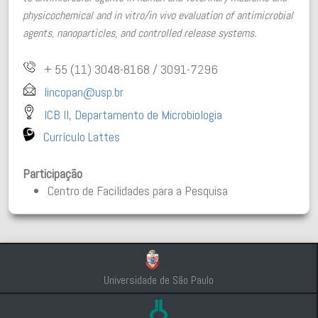
physicochemical and in vitro/in vivo evaluation of antimicrobial
agents, nanoparticles, and controlled release systems.
+ 55 (11) 3048-8168 / 3091-7296
lincopan@usp.br
ICB II, Departamento de Microbiologia
Currículo Lattes
Participação
Centro de Facilidades para a Pesquisa
Universidade de São Paulo