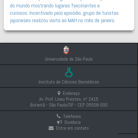
do mundo mostrando lugares fascinantes e
curiosos. Incentivado pelo episódio, grupo de turistas
japoneses realizou visita ao MAH no mês de janeiro.
Universidade de São Paulo
Instituto de Ciências Biomédicas
Endereço
Av. Prof. Lineu Prestes, nº 2415
Butantã - São Paulo/SP - CEP 05508-000
Telefones
Ouvidoria
Entre em contato