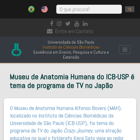
Entre em Contato
Universidade de São Paulo
Instituto de Ciências Biomédicas
Excelência em Ensino, Pesquisa e Cultura e
Extensão
Museu de Anatomia Humana do ICB-USP é
tema de programa de TV no Japão
O Museu de Anatomia Humana Alfonso Bovero (MAH),
localizado no Instituto de Ciências Biomédicas da
Universidade de São Paulo (ICB-USP), foi tema do
programa de TV do Japão
Crazy Journey,
uma atração
educativa no qual o fotógrafo Kenji Sato viaja ao redor