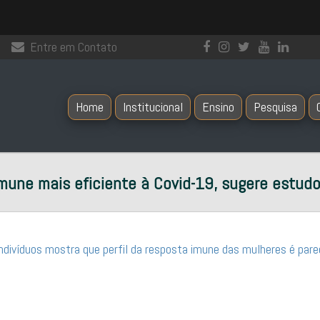
Entre em Contato
Home
Institucional
Ensino
Pesquisa
une mais eficiente à Covid-19, sugere estud
ivíduos mostra que perfil da resposta imune das mulheres é parec