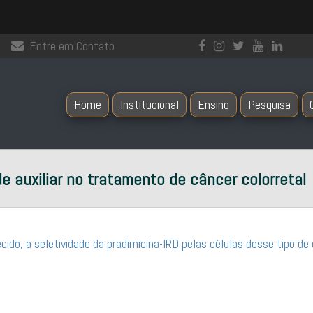
Entre em Contato
Home
Institucional
Ensino
Pesquisa
e auxiliar no tratamento de câncer colorretal
ido, a seletividade da pradimicina-IRD pelas células desse tipo de