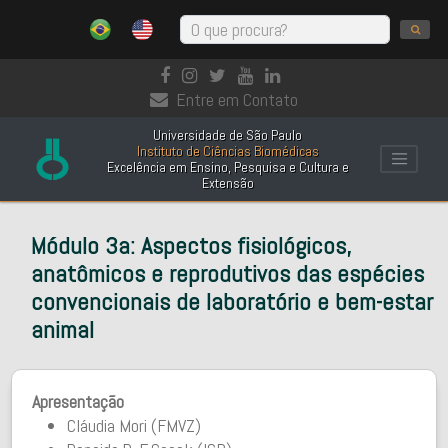
Entre em Contato
Universidade de São Paulo
Instituto de Ciências Biomédicas
Excelência em Ensino, Pesquisa e Cultura e
Extensão
Módulo 3a: Aspectos fisiológicos,
anatômicos e reprodutivos das espécies
convencionais de laboratório e bem-estar
animal
Apresentação
Cláudia Mori (FMVZ)