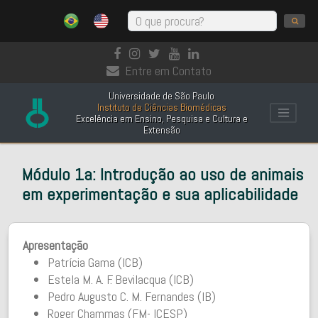
Entre em Contato
Universidade de São Paulo
Instituto de Ciências Biomédicas
Excelência em Ensino, Pesquisa e Cultura e
Extensão
Módulo 1a: Introdução ao uso de animais
em experimentação e sua aplicabilidade
Apresentação
Patrícia Gama (ICB)
Estela M. A. F. Bevilacqua (ICB)
Pedro Augusto C. M. Fernandes (IB)
Roger Chammas (FM- ICESP)