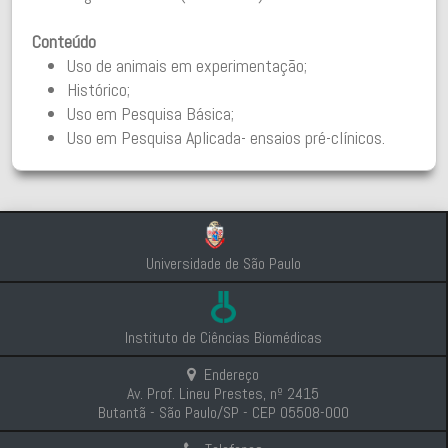
Conteúdo
Uso de animais em experimentação;
Histórico;
Uso em Pesquisa Básica;
Uso em Pesquisa Aplicada- ensaios pré-clínicos.
Universidade de São Paulo
Instituto de Ciências Biomédicas
Endereço
Av. Prof. Lineu Prestes, nº 2415
Butantã - São Paulo/SP - CEP 05508-000