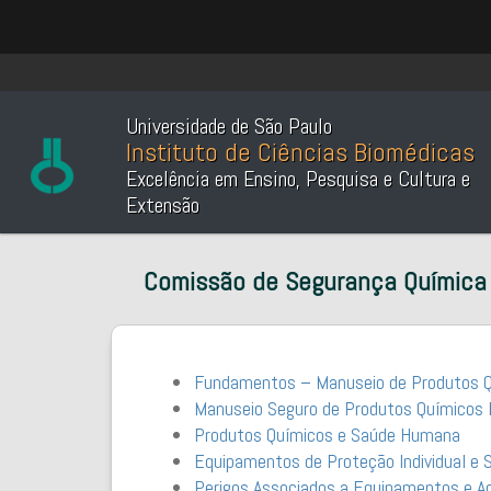
Universidade de São Paulo
Instituto de Ciências Biomédicas
Excelência em Ensino, Pesquisa e Cultura e
Extensão
Comissão de Segurança Química 
Fundamentos – Manuseio de Produtos 
Manuseio Seguro de Produtos Químicos 
Produtos Químicos e Saúde Humana
Equipamentos de Proteção Individual e 
Perigos Associados a Equipamentos e Ac