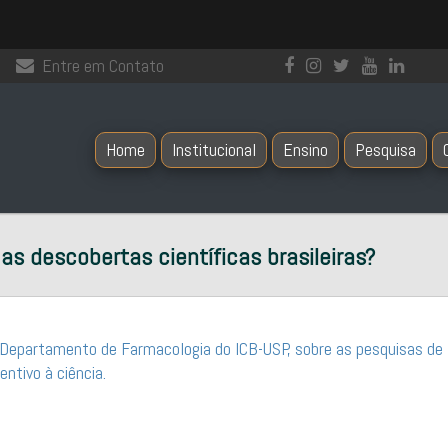
Entre em Contato
Home
Institucional
Ensino
Pesquisa
as descobertas científicas brasileiras?
do Departamento de Farmacologia do ICB-USP, sobre as pesquisas de
entivo à ciência.