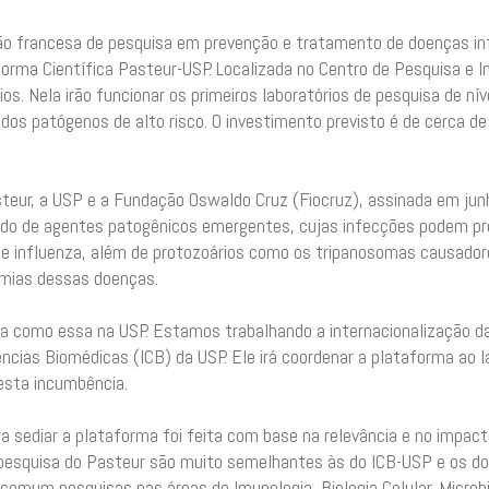
ção francesa de pesquisa em prevenção e tratamento de doenças inf
aforma Científica Pasteur-USP. Localizada no Centro de Pesquisa e
s. Nela irão funcionar os primeiros laboratórios de pesquisa de ní
dos patógenos de alto risco. O investimento previsto é de cerca 
Pasteur, a USP e a Fundação Oswaldo Cruz (Fiocruz), assinada em ju
udo de agentes patogênicos emergentes, cujas infecções podem pr
 e influenza, além de protozoários como os tripanosomas causadores
emias dessas doenças.
va como essa na USP. Estamos trabalhando a internacionalização da
Ciências Biomédicas (ICB) da USP. Ele irá coordenar a plataforma ao 
 esta incumbência.
a sediar a plataforma foi feita com base na relevância e no impact
de pesquisa do Pasteur são muito semelhantes às do ICB-USP e os do
 comum pesquisas nas áreas de Imunologia, Biologia Celular, Microbio