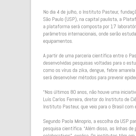
No dia 4 de julho, o Instituto Pasteur, funda
São Paulo (USP), na capital paulista, a Plat
a plataforma será composta por 17 laboratório
parâmetros internacionais, onde serão estuda
equipamentos.
A partir de uma parceria científica entre o 
desenvolvidas pesquisas voltadas para o est
como os vírus da zika, dengue, febre amarela
será desenvolver métodos para prevenir epid
“Nos últimos 80 anos, não houve uma iniciati
Luís Carlos Ferreira, diretor do Instituto de 
Instituto Pasteur, que veio para o Brasil com
Segundo Paola Minoprio, a escolha da USP par
pesquisa científica. “Além disso, as linhas 
colaborativos”, explica. Os institutos têm em