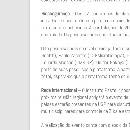
Biossegurança
– Dos 17 laboratórios da plat
individual e risco moderado para a comunida
tratamento conhecidas. As instalações de 2
controlado. Os pesquisadores que atuarão n
Oito pesquisadores de nível sênior já foram s
Health), Paolo Zanotto (ICB-Microbiologia), E
Eduardo Massad (FM-USP), Helder Nakaya (FC
parte de suas pesquisas à plataforma. A part
total, espera-se que a plataforma tenha de 8
Rede internacional
– O Instituto Pasteur poss
próxima reunião regional abrigará o evento de
países estarão presentes na USP para discut
multidisciplinares para controle da Zika e est
A realização do evento conta com o apoio da 