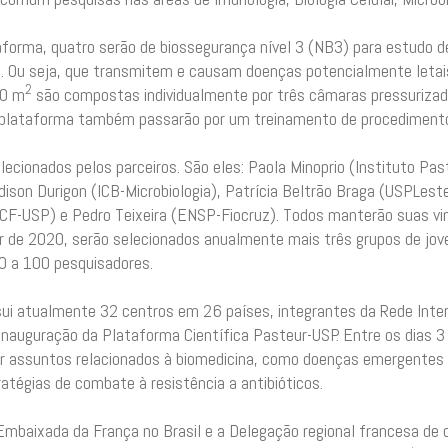
aforma, quatro serão de biossegurança nível 3 (NB3) para estudo d
de. Ou seja, que transmitem e causam doenças potencialmente leta
2
00 m
são compostas individualmente por três câmaras pressurizad
a plataforma também passarão por um treinamento de procediment
elecionados pelos parceiros. São eles: Paola Minoprio (Instituto Pa
dison Durigon (ICB-Microbiologia), Patrícia Beltrão Braga (USPLest
F-USP) e Pedro Teixeira (ENSP-Fiocruz). Todos manterão suas vin
ir de 2020, serão selecionados anualmente mais três grupos de jove
0 a 100 pesquisadores.
ui atualmente 32 centros em 26 países, integrantes da Rede Intern
 inauguração da Plataforma Científica Pasteur-USP. Entre os dias 3 
ir assuntos relacionados à biomedicina, como doenças emergentes 
ratégias de combate à resistência a antibióticos.
Embaixada da França no Brasil e a Delegação regional francesa de 