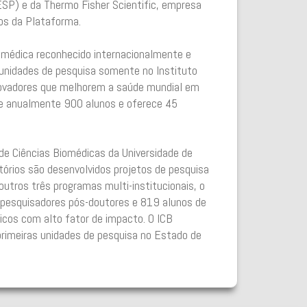
ESP) e da Thermo Fisher Scientific, empresa
os da Plataforma.
iomédica reconhecido internacionalmente e
 unidades de pesquisa somente no Instituto
 inovadores que melhorem a saúde mundial em
be anualmente 900 alunos e oferece 45
 de Ciências Biomédicas da Universidade de
tórios são desenvolvidos projetos de pesquisa
utros três programas multi-institucionais, o
 pesquisadores pós-doutores e 819 alunos de
icos com alto fator de impacto. O ICB
primeiras unidades de pesquisa no Estado de