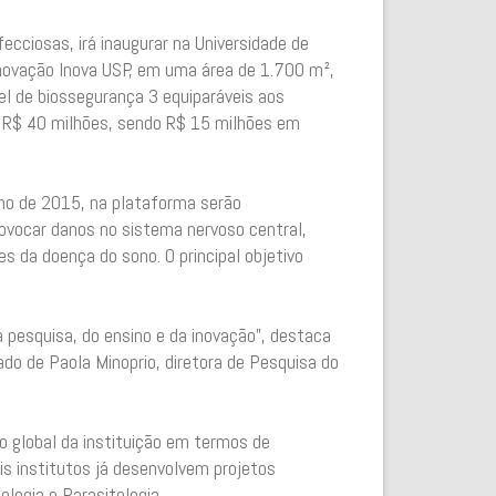
ecciosas, irá inaugurar na Universidade de
 Inovação Inova USP, em uma área de 1.700 m²,
vel de biossegurança 3 equiparáveis aos
de R$ 40 milhões, sendo R$ 15 milhões em
nho de 2015, na plataforma serão
ovocar danos no sistema nervoso central,
 da doença do sono. O principal objetivo
 pesquisa, do ensino e da inovação”, destaca
lado de Paola Minoprio, diretora de Pesquisa do
o global da instituição em termos de
is institutos já desenvolvem projetos
logia e Parasitologia.