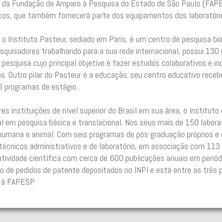
ur, da Fundação de Amparo à Pesquisa do Estado de São Paulo (FAP
cos, que também fornecerá parte dos equipamentos dos laboratóri
o Instituto Pasteur, sediado em Paris, é um centro de pesquisa b
quisadores trabalhando para a sua rede internacional, possui 130
 pesquisa cujo principal objetivo é fazer estudos colaborativos e
. Outro pilar do Pasteur é a educação: seu centro educativo rece
6 programas de estágio.
 instituições de nível superior do Brasil em sua área, o Instituto
al em pesquisa básica e translacional. Nos seus mais de 150 labora
humana e animal. Com seis programas de pós-graduação próprios e o
écnicos administrativos e de laboratório, em associação com 113
ividade científica com cerca de 600 publicações anuais em periód
 de pedidos de patente depositados no INPI e está entre as três 
 à FAPESP.