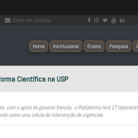
Entre em Contato
Home
Institucional
Ensino
Pesquisa
forma Científica na USP
ulo, com o apoio do governo francês, a Plataforma terá 17 laborató
ndo como uma célula de intervenção de urgências.