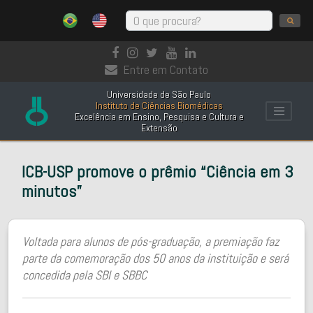
Entre em Contato
Universidade de São Paulo
Instituto de Ciências Biomédicas
Excelência em Ensino, Pesquisa e Cultura e
Extensão
ICB-USP promove o prêmio “Ciência em 3
minutos”
Voltada para alunos de pós-graduação, a premiação faz
parte da comemoração dos 50 anos da instituição e será
concedida pela SBI e SBBC