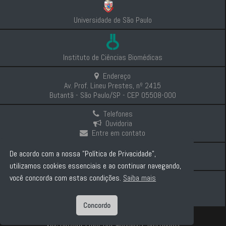
Universidade de São Paulo
Instituto de Ciências Biomédicas
Endereço
Av. Prof. Lineu Prestes, nº 2415
Butantã - São Paulo/SP - CEP 05508-000
Telefones
Ouvidoria
Entre em contato
Intranet
De acordo com a nossa "Política de Privacidade",
Comunicação e Imprensa
utilizamos cookies essenciais e ao continuar navegando,
você concorda com estas condições.
Saiba mais
Politica de Privacidade
Concordo
Diretor: Prof. Dr. Carlos Pelleschi Taborda
Vice-Diretora: Profa. Dra. Marinilce F. dos Santos