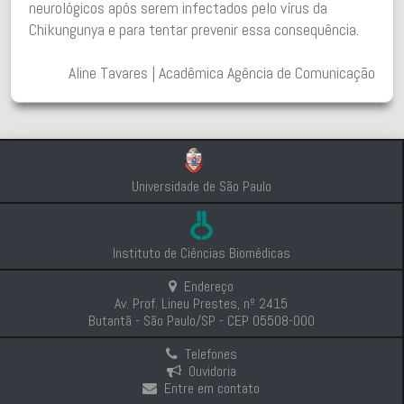
neurológicos após serem infectados pelo vírus da
Chikungunya e para tentar prevenir essa consequência.
Aline Tavares | Acadêmica Agência de Comunicação
Universidade de São Paulo
Instituto de Ciências Biomédicas
Endereço
Av. Prof. Lineu Prestes, nº 2415
Butantã - São Paulo/SP - CEP 05508-000
Telefones
Ouvidoria
Entre em contato