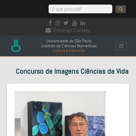
Entre em Contato
Universidade de São Paulo
Instituto de Ciências Biomédicas
Cultura e Extensão
Concurso de Imagens Ciências da Vida