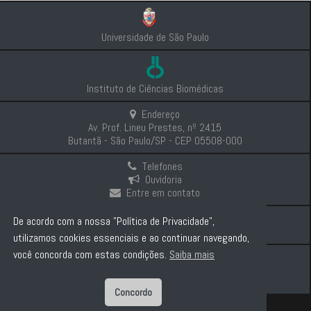
Universidade de São Paulo
Instituto de Ciências Biomédicas
Endereço
Av. Prof. Lineu Prestes, nº 2415
Butantã - São Paulo/SP - CEP 05508-000
Telefones
Ouvidoria
Entre em contato
Intranet
De acordo com a nossa "Política de Privacidade",
Comunicação e Imprensa
utilizamos cookies essenciais e ao continuar navegando,
você concorda com estas condições.
Saiba mais
Politica de Privacidade
Concordo
Diretor: Prof. Dr. Carlos Pelleschi Taborda