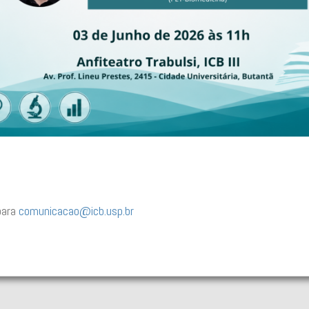
para
comunicacao@icb.usp.br