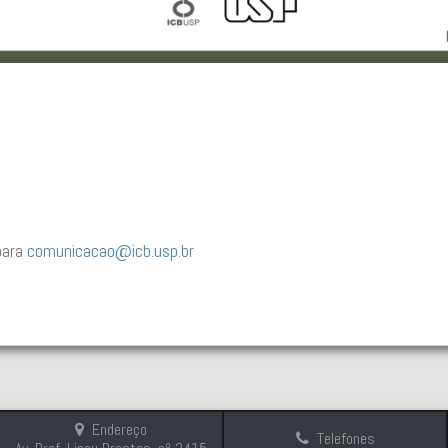
para
comunicacao@icb.usp.br
Endereço
Telefones