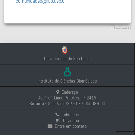
comunicacao@icb.usp.br
13/11/25
Universidade de São Paulo
Instituto de Ciências Biomédicas
Endereço
Av. Prof. Lineu Prestes, nº 2415
Butantã - São Paulo/SP - CEP 05508-000
Telefones
Ouvidoria
Entre em contato