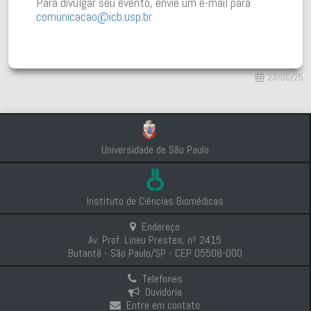
Para divulgar seu evento, envie um e-mail para
comunicacao@icb.usp.br
23/06/25
Universidade de São Paulo
Instituto de Ciências Biomédicas
Endereço
Av. Prof. Lineu Prestes, nº 2415
Butantã - São Paulo/SP - CEP 05508-000
Telefones
Ouvidoria
Entre em contato