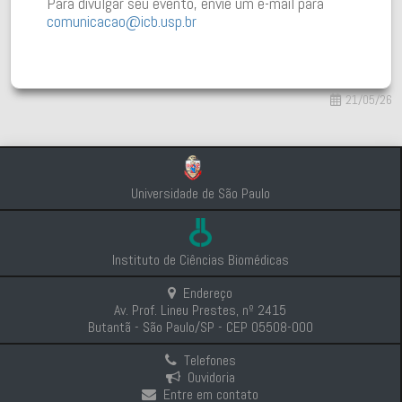
Para divulgar seu evento, envie um e-mail para
comunicacao@icb.usp.br
21/05/26
Universidade de São Paulo
Instituto de Ciências Biomédicas
Endereço
Av. Prof. Lineu Prestes, nº 2415
Butantã - São Paulo/SP - CEP 05508-000
Telefones
Ouvidoria
Entre em contato