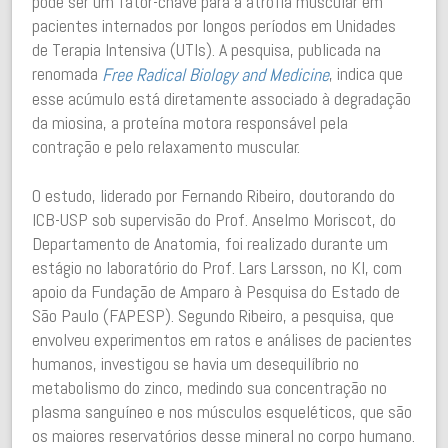
pode ser um fator-chave para a atrofia muscular em
pacientes internados por longos períodos em Unidades
de Terapia Intensiva (UTIs). A pesquisa, publicada na
renomada
, indica que
Free Radical Biology and Medicine
esse acúmulo está diretamente associado à degradação
da miosina, a proteína motora responsável pela
contração e pelo relaxamento muscular.
O estudo, liderado por Fernando Ribeiro, doutorando do
ICB-USP sob supervisão do Prof. Anselmo Moriscot, do
Departamento de Anatomia, foi realizado durante um
estágio no laboratório do Prof. Lars Larsson, no KI, com
apoio da Fundação de Amparo à Pesquisa do Estado de
São Paulo (FAPESP). Segundo Ribeiro, a pesquisa, que
envolveu experimentos em ratos e análises de pacientes
humanos, investigou se havia um desequilíbrio no
metabolismo do zinco, medindo sua concentração no
plasma sanguíneo e nos músculos esqueléticos, que são
os maiores reservatórios desse mineral no corpo humano.