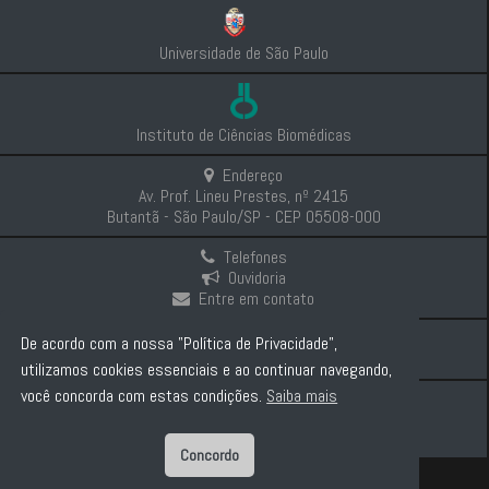
Universidade de São Paulo
Instituto de Ciências Biomédicas
Endereço
Av. Prof. Lineu Prestes, nº 2415
Butantã - São Paulo/SP - CEP 05508-000
Telefones
Ouvidoria
Entre em contato
Intranet
De acordo com a nossa "Política de Privacidade",
Comunicação e Imprensa
utilizamos cookies essenciais e ao continuar navegando,
você concorda com estas condições.
Saiba mais
Politica de Privacidade
Concordo
Diretor: Prof. Dr. Carlos Pelleschi Taborda