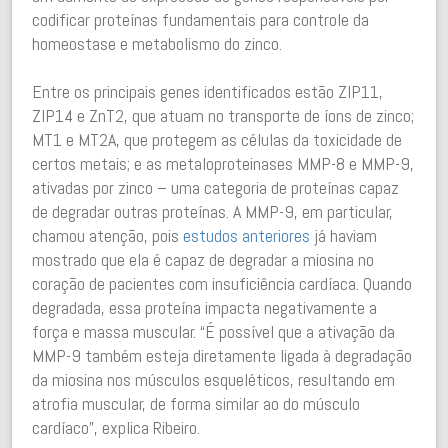
codificar proteínas fundamentais para controle da
homeostase e metabolismo do zinco.
Entre os principais genes identificados estão ZIP11,
ZIP14 e ZnT2, que atuam no transporte de íons de zinco;
MT1 e MT2A, que protegem as células da toxicidade de
certos metais; e as metaloproteinases MMP-8 e MMP-9,
ativadas por zinco – uma categoria de proteínas capaz
de degradar outras proteínas. A MMP-9, em particular,
chamou atenção, pois
estudos anteriores
já haviam
mostrado que ela é capaz de degradar a miosina no
coração de pacientes com insuficiência cardíaca. Quando
degradada, essa proteína impacta negativamente a
força e massa muscular. “É possível que a ativação da
MMP-9 também esteja diretamente ligada à degradação
da miosina nos músculos esqueléticos, resultando em
atrofia muscular, de forma similar ao do músculo
cardíaco”, explica Ribeiro.