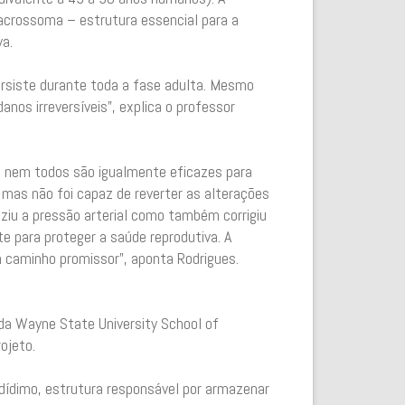
acrossoma – estrutura essencial para a
a.
rsiste durante toda a fase adulta. Mesmo
anos irreversíveis”, explica o professor
e nem todos são igualmente eficazes para
l, mas não foi capaz de reverter as alterações
ziu a pressão arterial como também corrigiu
e para proteger a saúde reprodutiva. A
 caminho promissor”, aponta Rodrigues.
da Wayne State University School of
ojeto.
pidídimo, estrutura responsável por armazenar