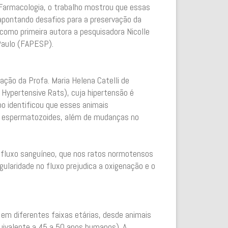
 Farmacologia, o trabalho mostrou que essas
apontando desafios para a preservação da
 como primeira autora a pesquisadora Nicolle
Paulo (FAPESP).
ação da Profa. Maria Helena Catelli de
Hypertensive Rats), cuja hipertensão é
o identificou que esses animais
os espermatozoides, além de mudanças no
o fluxo sanguíneo, que nos ratos normotensos
ularidade no fluxo prejudica a oxigenação e o
 em diferentes faixas etárias, desde animais
uivalente a 45 a 50 anos humanos). A