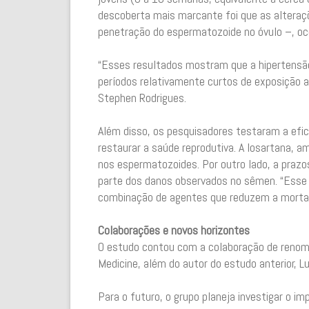
descoberta mais marcante foi que as alteraç
penetração do espermatozoide no óvulo –, oc
“Esses resultados mostram que a hipertensão
períodos relativamente curtos de exposição a n
Stephen Rodrigues.
Além disso, os pesquisadores testaram a efi
restaurar a saúde reprodutiva. A losartana, am
nos espermatozoides. Por outro lado, a prazo
parte dos danos observados no sêmen. “Esse a
combinação de agentes que reduzem a mortali
Colaborações e novos horizontes
O estudo contou com a colaboração de renoma
Medicine, além do autor do estudo anterior, L
Para o futuro, o grupo planeja investigar o i