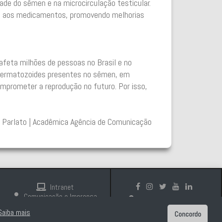
dade do sêmen e na microcirculação testicular.
es aos medicamentos, promovendo melhorias
 afeta milhões de pessoas no Brasil e no
spermatozoides presentes no sêmen, em
omprometer a reprodução no futuro. Por isso,
e Parlato | Acadêmica Agência de Comunicação
Intranet
Comunicação e Imprensa
Politica de Privacidade
Saiba mais
Concordo