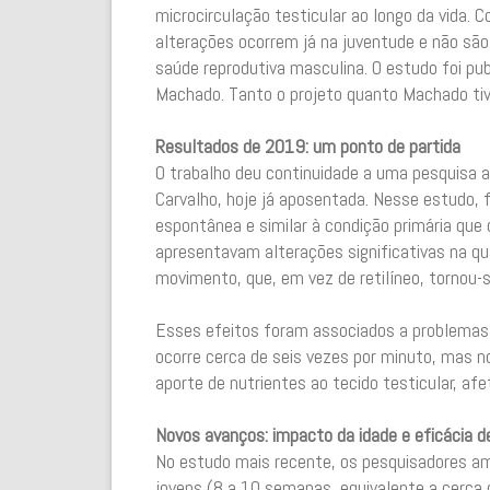
microcirculação testicular ao longo da vida.
alterações ocorrem já na juventude e não sã
saúde reprodutiva masculina. O estudo foi p
Machado. Tanto o projeto quanto Machado ti
Resultados de 2019: um ponto de partida
O trabalho deu continuidade a uma pesquisa an
Carvalho, hoje já aposentada. Nesse estudo,
espontânea e similar à condição primária que
apresentavam alterações significativas na 
movimento, que, em vez de retilíneo, tornou-s
Esses efeitos foram associados a problemas n
ocorre cerca de seis vezes por minuto, mas no
aporte de nutrientes ao tecido testicular, a
Novos avanços: impacto da idade e eficácia 
No estudo mais recente, os pesquisadores ampl
jovens (8 a 10 semanas, equivalente a cerca