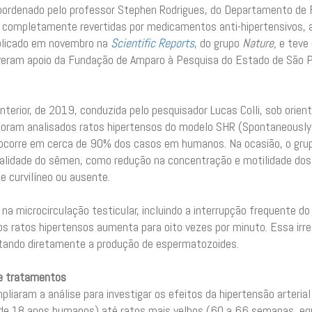
 Coordenado pelo professor Stephen Rodrigues, do Departamento de
o completamente revertidas por medicamentos anti-hipertensivos, 
ublicado em novembro na
Scientific Reports
, do grupo
Nature,
e teve
veram apoio da Fundação de Amparo à Pesquisa do Estado de São 
terior, de 2019, conduzida pelo pesquisador Lucas Colli, sob orient
 foram analisados ratos hipertensos do modelo SHR (Spontaneously 
 ocorre em cerca de 90% dos casos em humanos. Na ocasião, o grup
qualidade do sêmen, como redução na concentração e motilidade d
e curvilíneo ou ausente.
a microcirculação testicular, incluindo a interrupção frequente d
s ratos hipertensos aumenta para oito vezes por minuto. Essa irreg
fetando diretamente a produção de espermatozoides.
de tratamentos
iaram a análise para investigar os efeitos da hipertensão arterial
 de 18 anos humanos) até ratos mais velhos (60 a 66 semanas, eq