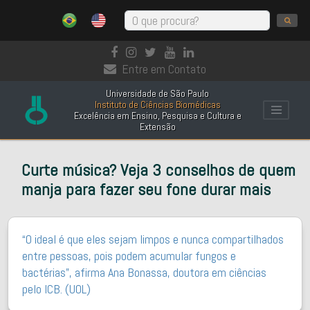
Entre em Contato
Universidade de São Paulo
Instituto de Ciências Biomédicas
Excelência em Ensino, Pesquisa e Cultura e
Extensão
Curte música? Veja 3 conselhos de quem
manja para fazer seu fone durar mais
“O ideal é que eles sejam limpos e nunca compartilhados
entre pessoas, pois podem acumular fungos e
bactérias”, afirma Ana Bonassa, doutora em ciências
pelo ICB. (UOL)